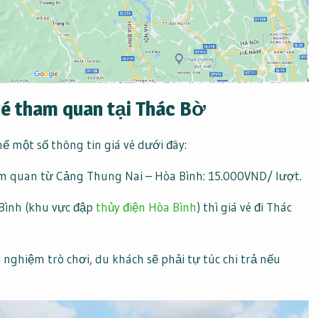
 vé tham quan tại Thác Bờ
hể một số thông tin giá vé dưới đây:
am quan từ Cảng Thung Nai – Hòa Bình: 15.000VND/ lượt.
 Bình (khu vực đập
thủy điện Hòa Bình
) thì giá vé đi Thác
 nghiệm trò chơi, du khách sẽ phải tự túc chi trả nếu