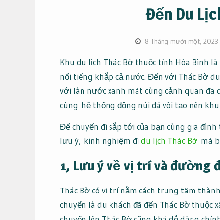
Đến Du Lịc
8 Tháng mười một, 2023
Khu du lịch Thác Bờ thuộc tỉnh Hòa Bình là
nổi tiếng khắp cả nước. Đến với Thác Bờ d
với làn nước xanh mát cùng cảnh quan đa 
cùng hệ thống động núi đá vôi tạo nên khu
Để chuyến đi sắp tới của bạn cùng gia đình
lưu ý, kinh nghiệm đi
du lịch Thác Bờ
mà bạ
1, Lưu ý về vị trí và đường 
Thác Bờ có vị trí nằm cách trung tâm thà
chuyển là du khách đã đến Thác Bờ thuộc x
chuyển lên Thác Bờ cũng khá dễ dàng chính