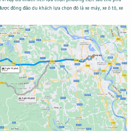
ược đông đảo du khách lựa chọn đó là xe máy, xe ô tô, xe