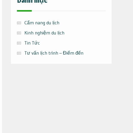
Danh mục
Cẩm nang du lịch
Kinh nghiệm du lịch
Tin Tức
Tư vấn lịch trình – Điểm đến