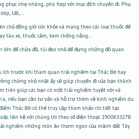
ang phục nhẹ nhàng, phù hợp với mục đích chuyến đi. Phụ
 dép, tất,…
 nên chủ động giữ sức khỏe và mang theo các loại thuốc để
 say tàu xe, thuốc cảm, kem chống nắng…
ịch lớn để chứa đồ, túi đeo nhỏ để đựng những đồ quan
 ích trước khi tham quan trải nghiệm tại Thác Bờ hay
ưởng chừng nhỏ nhặt ấy sẽ giúp chuyến đi của bạn thành
 trên giúp các bạn có một trải nghiệm tuyệt vời và
i ra, nếu bạn cần tư vấn và hỗ trợ thêm về kinh nghiệm du
n điểm Thác Bờ có thể truy cập tham khảo chi tiết tại:
oặc liên hệ với chúng tôi theo số điện thoại: 1900633278
 trải nghiệm những món ăn thơm ngon của mảnh đất Tây