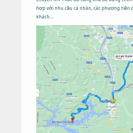
hợp với nhu cầu cá nhân, các phương tiện đ
khách…