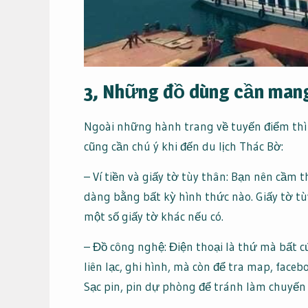
3, Những đồ dùng cần mang 
Ngoài những hành trang về tuyến điểm thì 
cũng cần chú ý khi đến du lịch Thác Bờ:
– Ví tiền và giấy tờ tùy thân: Bạn nên cầm 
dàng bằng bất kỳ hình thức nào. Giấy tờ tù
một số giấy tờ khác nếu có.
– Đồ công nghệ: Điện thoại là thứ mà bất cứ
liên lạc, ghi hình, mà còn để tra map, fac
Sạc pin, pin dự phòng để tránh làm chuyến đi