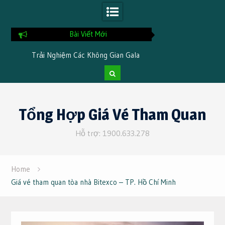
Bài Viết Mới
i
Trải Nghiệm Các Không Gian Gala
Chia Sẻ Kinh Nghi
Dinner Đặc Trưng Khi Đi Du Lịch Tại
Tại TTC Resor
Cần Thơ 3 Ngày 2 Đêm
Skip
to
Tổng Hợp Giá Vé Tham Quan
content
Hỗ trợ: 1900.633.278
Home
Giá vé tham quan tòa nhà Bitexco – TP. Hồ Chí Minh