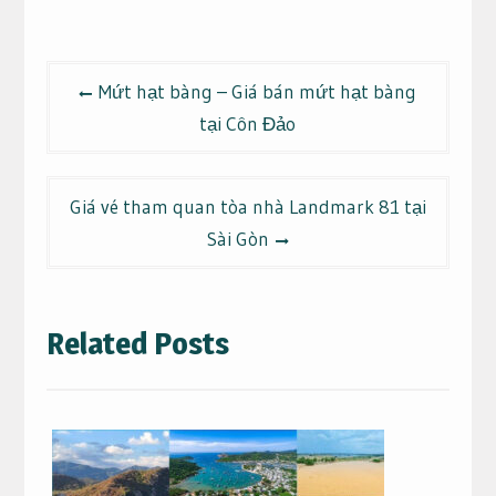
Điều
Mứt hạt bàng – Giá bán mứt hạt bàng
hướng
tại Côn Đảo
bài
viết
Giá vé tham quan tòa nhà Landmark 81 tại
Sài Gòn
Related Posts