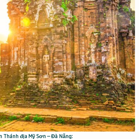
n Thánh địa Mỹ Sơn – Đà Nẵng: