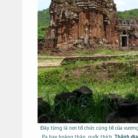
Đây từng là nơi tổ chức cúng tế của vươn
Pa hay hoàng thân, quốc thích.
Thánh địa