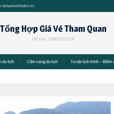
Trang 4 Ngày 3 Đêm
Top OnlyFans Female: What to Know Before S
Tổng Hợp Giá Vé Tham Quan
Hỗ trợ: 1900.633.278
 du lịch
Cẩm nang du lịch
Tư vấn lịch trình – Điểm