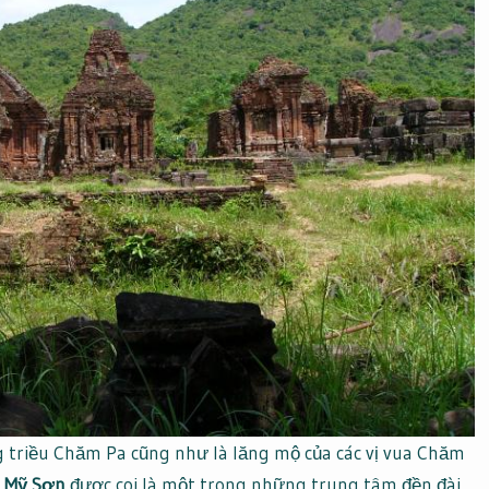
g triều Chăm Pa cũng như là lăng mộ của các vị vua Chăm
 Mỹ Sơn
được coi là một trong những trung tâm đền đài