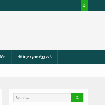
ubscribing
 đến
Hỗ trợ: 1900.633.278
Search
for: