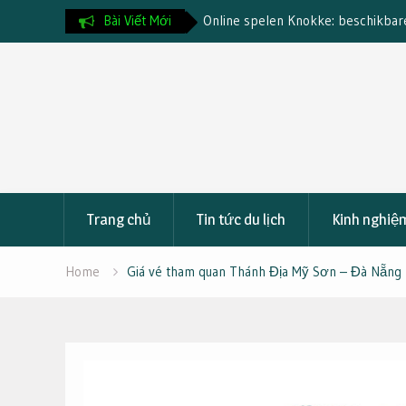
beschikbare betaalmethoden en
Bài Viết Mới
Chia Sẻ Kinh Nghiệm Du Lịch Nha 
Đáng Nhớ
Skip
to
content
Trang chủ
Tin tức du lịch
Kinh nghiệm
Home
Giá vé tham quan Thánh Địa Mỹ Sơn – Đà Nẵng