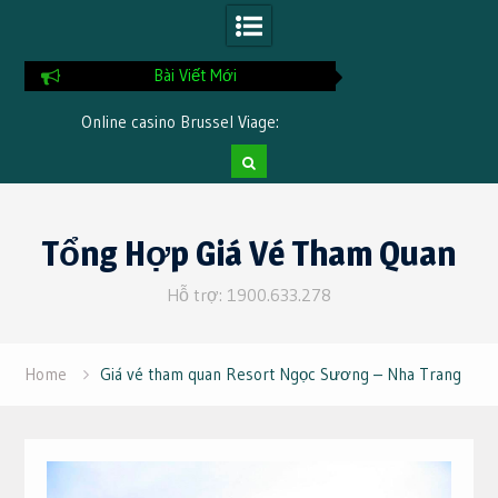
Bài Viết Mới
Online casino Brussel Viage:
Online spelen Kno
accountverificatie stap voor stap
betaalmethoden en
Skip
to
Tổng Hợp Giá Vé Tham Quan
content
Hỗ trợ: 1900.633.278
Home
Giá vé tham quan Resort Ngọc Sương – Nha Trang