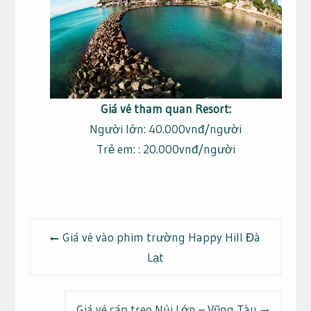
Giá vé tham quan Resort:
Người lớn: 40.000vnđ/người
Trẻ em: : 20.000vnđ/người
Điều
Giá vé vào phim trường Happy Hill Đà
hướng
Lạt
bài
viết
Giá vé cáp treo Núi Lớn – Vũng Tàu