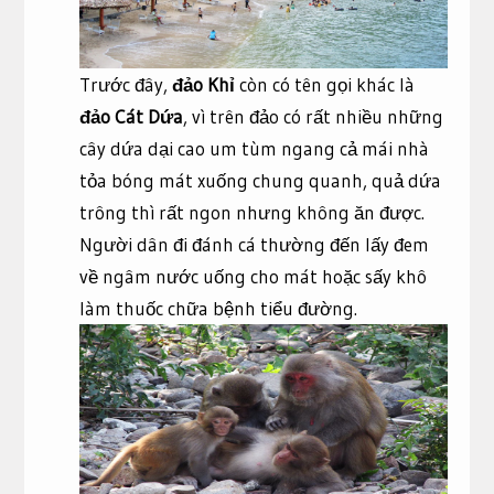
Trước đây,
đảo Khỉ
còn có tên gọi khác là
đảo Cát Dứa
, vì trên đảo có rất nhiều những
cây dứa dại cao um tùm ngang cả mái nhà
tỏa bóng mát xuống chung quanh, quả dứa
trông thì rất ngon nhưng không ăn được.
Người dân đi đánh cá thường đến lấy đem
về ngâm nước uống cho mát hoặc sấy khô
làm thuốc chữa bệnh tiểu đường.