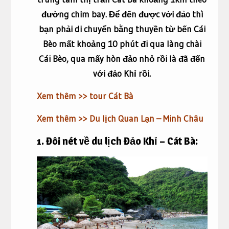
đường chim bay. Để đến được với đảo thì
bạn phải di chuyển bằng thuyền từ bến Cái
Bèo mất khoảng 10 phút đi qua làng chài
Cái Bèo, qua mấy hòn đảo nhỏ rồi là đã đến
với đảo Khỉ rồi.
Xem thêm >>
tour Cát Bà
Xem thêm >>
Du lịch Quan Lạn – Minh Châu
1. Đôi nét về du lịch Đảo Khỉ – Cát Bà: