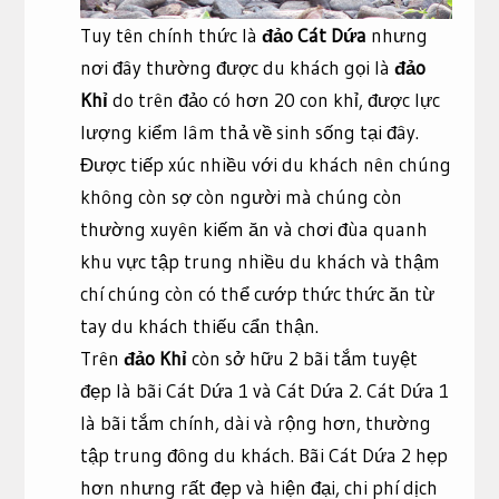
Tuy tên chính thức là
đảo Cát Dứa
nhưng
nơi đây thường được du khách gọi là
đảo
Khỉ
do trên đảo có hơn 20 con khỉ, được lực
lượng kiểm lâm thả về sinh sống tại đây.
Được tiếp xúc nhiều với du khách nên chúng
không còn sợ còn người mà chúng còn
thường xuyên kiếm ăn và chơi đùa quanh
khu vực tập trung nhiều du khách và thậm
chí chúng còn có thể cướp thức thức ăn từ
tay du khách thiếu cẩn thận.
Trên
đảo Khỉ
còn sở hữu 2 bãi tắm tuyệt
đẹp là bãi Cát Dứa 1 và Cát Dứa 2. Cát Dứa 1
là bãi tắm chính, dài và rộng hơn, thường
tập trung đông du khách. Bãi Cát Dứa 2 hẹp
hơn nhưng rất đẹp và hiện đại, chi phí dịch