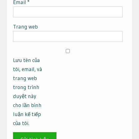
Email
*
Trang web
Lưu tên của
tôi, email, và
trang web
trong trình
duyệt này
cho lần bình
luận kế tiếp
của tôi.