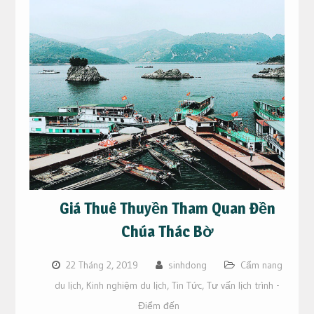
Giá Thuê Thuyền Tham Quan Đền
Chúa Thác Bờ
22 Tháng 2, 2019
sinhdong
Cẩm nang
du lịch
,
Kinh nghiệm du lịch
,
Tin Tức
,
Tư vấn lịch trình -
Điểm đến