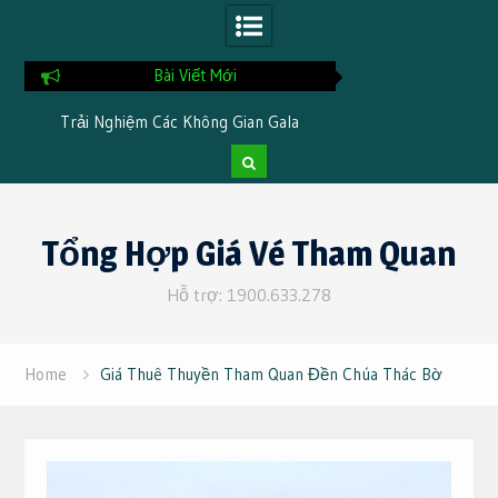
Bài Viết Mới
i
Trải Nghiệm Các Không Gian Gala
Chia Sẻ Kinh Nghi
Dinner Đặc Trưng Khi Đi Du Lịch Tại
Tại TTC Resor
Cần Thơ 3 Ngày 2 Đêm
Skip
to
Tổng Hợp Giá Vé Tham Quan
content
Hỗ trợ: 1900.633.278
Home
Giá Thuê Thuyền Tham Quan Đền Chúa Thác Bờ