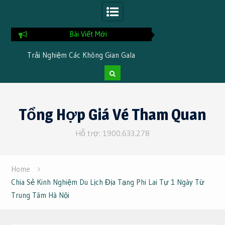
Bài Viết Mới
Chia Sẻ Kinh Nghiệm Khi Nghỉ Dưỡng
Những Hoạt Động 
i
Tại TTC Resort Ninh Thuận
Phải Thử 
Skip
to
Tổng Hợp Giá Vé Tham Quan
content
Hỗ trợ: 1900.633.278
Home
Chia Sẻ Kinh Nghiệm Du Lịch Địa Tạng Phi Lai Tự 1 Ngày Từ
Trung Tâm Hà Nội