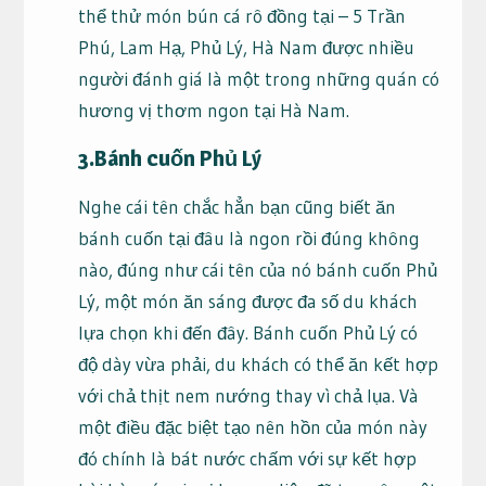
thể thử món bún cá rô đồng tại – 5 Trần
Phú, Lam Hạ, Phủ Lý, Hà Nam được nhiều
người đánh giá là một trong những quán có
hương vị thơm ngon tại Hà Nam.
3.Bánh cuốn Phủ Lý
Nghe cái tên chắc hẳn bạn cũng biết ăn
bánh cuốn tại đâu là ngon rồi đúng không
nào, đúng như cái tên của nó bánh cuốn Phủ
Lý, một món ăn sáng được đa số du khách
lựa chọn khi đến đây. Bánh cuốn Phủ Lý có
độ dày vừa phải, du khách có thể ăn kết hợp
với chả thịt nem nướng thay vì chả lụa. Và
một điều đặc biệt tạo nên hồn của món này
đó chính là bát nước chấm với sự kết hợp