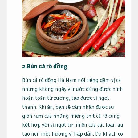
2.Bún cá rô đồng
Bún cá rô đồng Hà Nam nổi tiếng đậm vị cá
nhưng không ngấy vì nước dùng được ninh
hoàn toàn từ xương, tạo được vị ngọt
thanh. Khi ăn, bạn sẽ cảm nhận được sự
giòn rụm của những miếng thịt cá rô cùng
kết hợp với vị ngọt tự nhiên của các loại rau
tạo nên một hương vị hấp dẫn. Du khách có