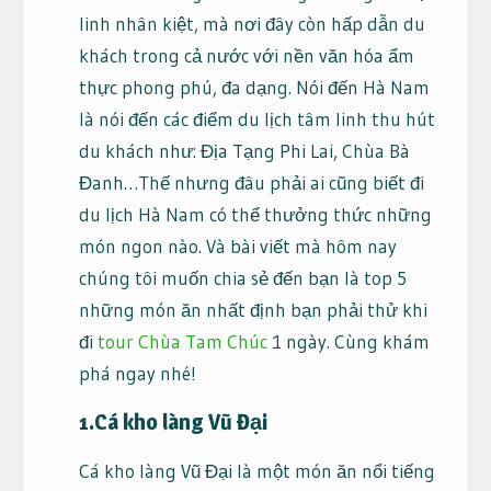
linh nhân kiệt, mà nơi đây còn hấp dẫn du
khách trong cả nước với nền văn hóa ẩm
thực phong phú, đa dạng. Nói đến Hà Nam
là nói đến các điểm du lịch tâm linh thu hút
du khách như: Địa Tạng Phi Lai, Chùa Bà
Đanh…Thế nhưng đâu phải ai cũng biết đi
du lịch Hà Nam có thể thưởng thức những
món ngon nào.
Và bài viết mà hôm nay
chúng tôi muốn chia sẻ đến bạn là top 5
những món ăn nhất định bạn phải thử khi
đi
tour Chùa Tam Chúc
1 ngày. Cùng khám
phá ngay nhé!
1.Cá kho làng Vũ Đại
Cá kho làng Vũ Đại là một món ăn nổi tiếng