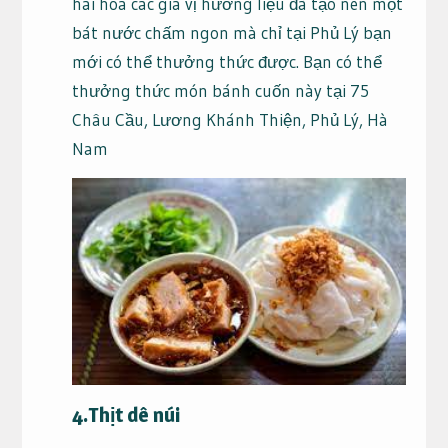
hài hòa các gia vị hương liệu đã tạo nên một
bát nước chấm ngon mà chỉ tại Phủ Lý bạn
mới có thể thưởng thức được. Bạn có thể
thưởng thức món bánh cuốn này tại 75
Châu Cầu, Lương Khánh Thiện, Phủ Lý, Hà
Nam
4.Thịt dê núi