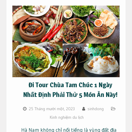
Đi Tour Chùa Tam Chúc 1 Ngày
Nhất Định Phải Thử 5 Món Ăn Này!
25 Tháng mười một, 2023
sinhdong
Kinh nghiệm du lịch
Hà Nam không chỉ nổi tiếng là vùng đất địa