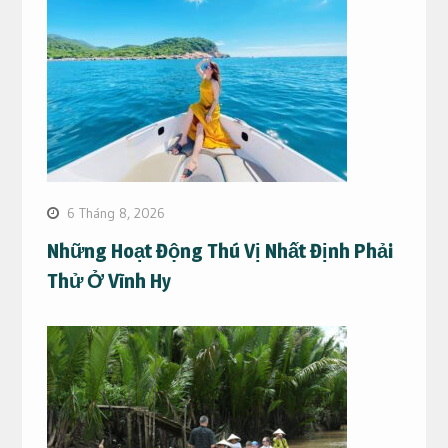
6 Tháng 8, 2026
Những Hoạt Động Thú Vị Nhất Định Phải
Thử Ở Vĩnh Hy