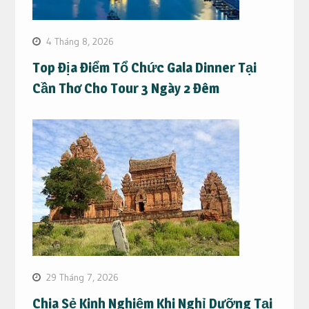
4 Tháng 8, 2026
Top Địa Điểm Tổ Chức Gala Dinner Tại
Cần Thơ Cho Tour 3 Ngày 2 Đêm
29 Tháng 7, 2026
Chia Sẻ Kinh Nghiệm Khi Nghỉ Dưỡng Tại