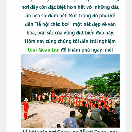
nơi đây còn đặc biệt hơn hết với những dấu
ấn lịch sử đậm nét. Một trong đó phải kể
đến “lễ hội chèo bơi” một nét đẹp về văn
hóa, bản sắc của vùng đất biển đảo này.
Hôm nay cùng chúng tôi đến trải nghiệm
tour Quan Lạn
để khám phá ngay nhé!
Lễ hội chèo bơi Quan Lạn (lễ hội Quan Lạn)
,