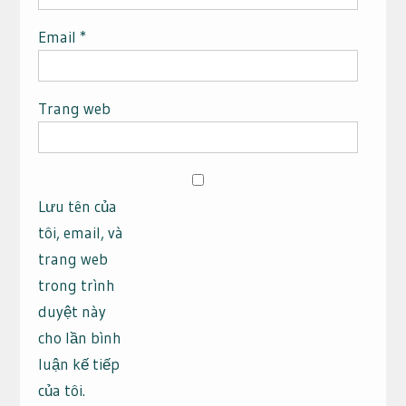
Email
*
Trang web
Lưu tên của
tôi, email, và
trang web
trong trình
duyệt này
cho lần bình
luận kế tiếp
của tôi.