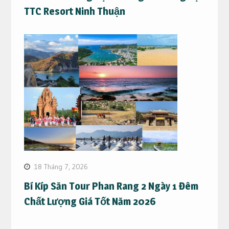
TTC Resort Ninh Thuận
18 Tháng 7, 2026
Bí Kíp Săn Tour Phan Rang 2 Ngày 1 Đêm
Chất Lượng Giá Tốt Năm 2026