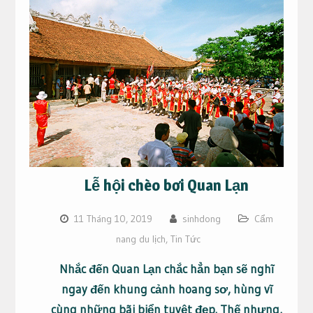
Lễ hội chèo bơi Quan Lạn
11 Tháng 10, 2019
sinhdong
Cẩm
nang du lịch
,
Tin Tức
Nhắc đến Quan Lạn chắc hẳn bạn sẽ nghĩ
ngay đến khung cảnh hoang sơ, hùng vĩ
cùng những bãi biển tuyệt đẹp. Thế nhưng,