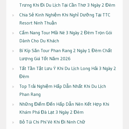
Trưng Khi Đi Du Lịch Tại Cần Thơ 3 Ngày 2 Đêm
Chia Sẻ Kinh Nghiệm Khi Nghỉ Dưỡng Tại TTC
Resort Ninh Thuận
Cẩm Nang Tour Mũi Né 3 Ngày 2 Đêm Trọn Gói
Dành Cho Du Khách
Bí Kíp Săn Tour Phan Rang 2 Ngày 1 Đêm Chất
Lượng Giá Tốt Năm 2026
Tất Tần Tật Lưu Ý Khi Du Lịch Long Hải 3 Ngày 2
Đêm
Top Trải Nghiệm Hấp Dẫn Nhất Khi Du Lịch
Phan Rang
Những Điểm Đến Hấp Dẫn Nên Kết Hợp Khi
Khám Phá Đà Lạt 3 Ngày 2 Đêm
Bỏ Túi Chi Phí Vé Khi Đi Ninh Chữ