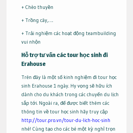
+ Chèo thuyền
+ Trồng cây,….
+ Trải nghiệm các hoạt động teambuilding
vui nhộn
Hỗ trợ tư vấn các tour học sinh đi
Erahouse
Trên đây là một số kinh nghiệm đi tour học
sinh Erahouse 1 ngày. Hy vọng sẽ hữu ích
dành cho du khách trong các chuyến du lịch
sắp tới. Ngoài ra, để được biết thêm các
thông tin về tour học sinh hãy truy cập
http://tour.pro.vn/tour-du-lich-hoc-sinh
nhé! Cùng tạo cho các bé một kỳ nghỉ trọn