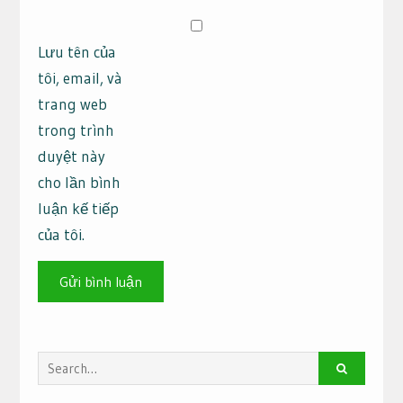
Lưu tên của
tôi, email, và
trang web
trong trình
duyệt này
cho lần bình
luận kế tiếp
của tôi.
Search
for: