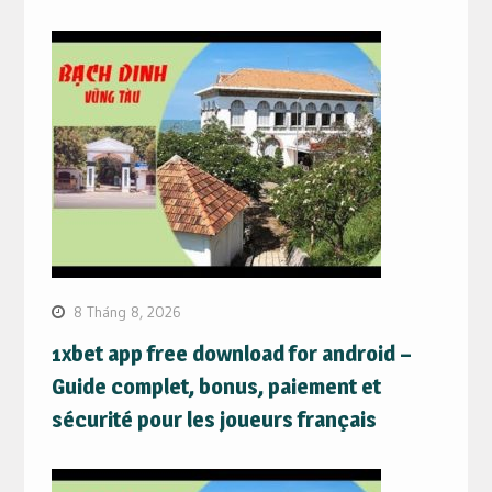
8 Tháng 8, 2026
1xbet app free download for android –
Guide complet, bonus, paiement et
sécurité pour les joueurs français