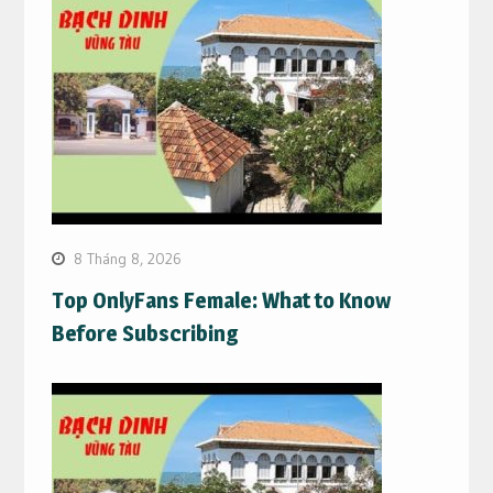
8 Tháng 8, 2026
Top OnlyFans Female: What to Know
Before Subscribing