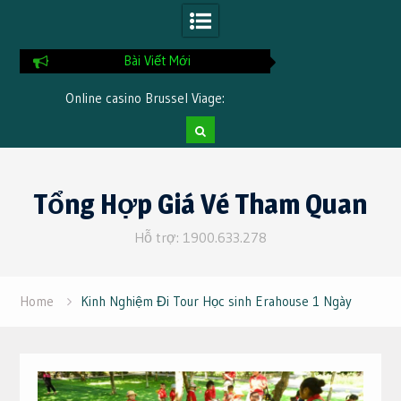
Bài Viết Mới
Online casino Brussel Viage:
Online spelen Kno
accountverificatie stap voor stap
betaalmethoden en
Skip
to
Tổng Hợp Giá Vé Tham Quan
content
Hỗ trợ: 1900.633.278
Home
Kinh Nghiệm Đi Tour Học sinh Erahouse 1 Ngày