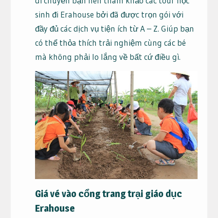
di chuyển bạn nên tham khảo các tour học
sinh đi Erahouse bởi đã được trọn gói với
đầy đủ các dịch vụ tiện ích từ A – Z. Giúp bạn
có thể thỏa thích trải nghiệm cùng các bé
mà không phải lo lắng về bất cứ điều gì.
Giá vé vào cổng trang trại giáo dục
Erahouse