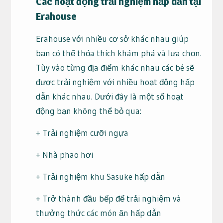
Các hoạt động trải nghiệm hấp dẫn tại
Erahouse
Erahouse với nhiều cơ sở khác nhau giúp
bạn có thể thỏa thích khám phá và lựa chọn.
Tùy vào từng địa điểm khác nhau các bé sẽ
được trải nghiệm với nhiều hoạt động hấp
dẫn khác nhau. Dưới đây là một số hoạt
động bạn không thể bỏ qua:
+ Trải nghiệm cưỡi ngựa
+ Nhà phao hơi
+ Trải nghiệm khu Sasuke hấp dẫn
+ Trở thành đầu bếp để trải nghiệm và
thưởng thức các món ăn hấp dẫn