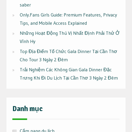
saber
Only.Fans Girls Guide: Premium Features, Privacy
Tips, and Mobile Access Explained
Những Hoạt Động Thú Vị Nhất Định Phải Thử Ở
Vĩnh Hy
Top Địa Điểm Tổ Chức Gala Dinner Tại Cần Thơ
Cho Tour 3 Ngày 2 Đêm
Trải Nghiệm Các Không Gian Gala Dinner Đặc
Trưng Khi Đi Du Lịch Tại Cần Thơ 3 Ngày 2 Đêm
Danh mục
Cẩm nang du lịch