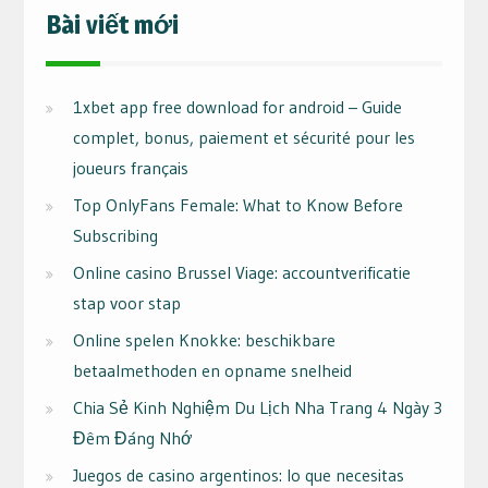
Bài viết mới
1xbet app free download for android – Guide
complet, bonus, paiement et sécurité pour les
joueurs français
Top OnlyFans Female: What to Know Before
Subscribing
Online casino Brussel Viage: accountverificatie
stap voor stap
Online spelen Knokke: beschikbare
betaalmethoden en opname snelheid
Chia Sẻ Kinh Nghiệm Du Lịch Nha Trang 4 Ngày 3
Đêm Đáng Nhớ
Juegos de casino argentinos: lo que necesitas