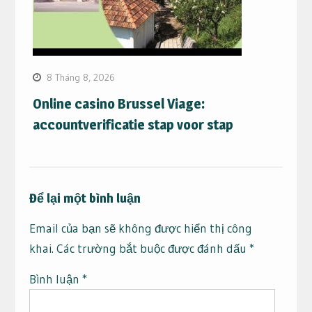
8 Tháng 8, 2026
Online casino Brussel Viage:
accountverificatie stap voor stap
Để lại một bình luận
Email của bạn sẽ không được hiển thị công
khai.
Các trường bắt buộc được đánh dấu
*
Bình luận
*