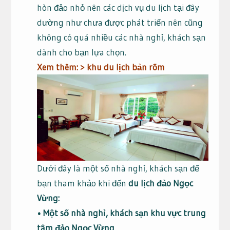
hòn đảo nhỏ nên các dịch vụ du lịch tại đây
dường như chưa được phát triển nên cũng
không có quá nhiều các nhà nghỉ, khách sạn
dành cho bạn lựa chọn.
Xem thêm: >
khu du lịch bản rõm
Dưới đây là một số nhà nghỉ, khách sạn để
bạn tham khảo khi đến
du lịch đảo Ngọc
Vừng:
• Một số nhà nghỉ, khách sạn khu vực trung
tâm đảo Ngọc Vừng