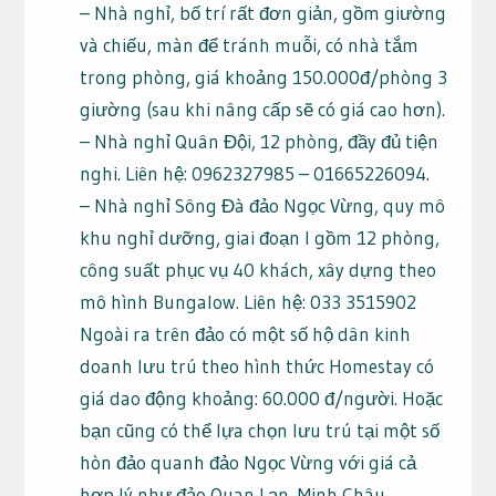
– Nhà nghỉ, bố trí rất đơn giản, gồm giường
và chiếu, màn để tránh muỗi, có nhà tắm
trong phòng, giá khoảng 150.000đ/phòng 3
giường (sau khi nâng cấp sẽ có giá cao hơn).
– Nhà nghỉ Quân Đội, 12 phòng, đầy đủ tiện
nghi. Liên hệ: 0962327985 – 01665226094.
– Nhà nghỉ Sông Đà đảo Ngọc Vừng, quy mô
khu nghỉ dưỡng, giai đoạn I gồm 12 phòng,
công suất phục vụ 40 khách, xây dựng theo
mô hình Bungalow. Liên hệ: 033 3515902
Ngoài ra trên đảo có một số hộ dân kinh
doanh lưu trú theo hình thức Homestay có
giá dao động khoảng: 60.000 đ/người. Hoặc
bạn cũng có thể lựa chọn lưu trú tại một số
hòn đảo quanh đảo Ngọc Vừng với giá cả
hợp lý như đảo Quan Lạn, Minh Châu,….