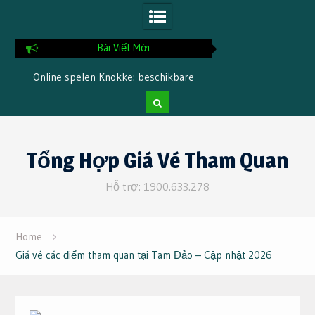
Bài Viết Mới
Online spelen Knokke: beschikbare
Chia Sẻ Kinh Nghiệm
betaalmethoden en opname snelheid
4 Ngày 3 Đê
Skip
to
Tổng Hợp Giá Vé Tham Quan
content
Hỗ trợ: 1900.633.278
Home
Giá vé các điểm tham quan tại Tam Đảo – Cập nhật 2026