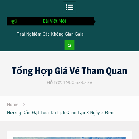
Bài Viết Mới
i
Trải Nghiệm Các Không Gian Gala
Chia Sẻ Kinh Nghi
Dinner Đặc Trưng Khi Đi Du Lịch Tại
Tại TTC Resor
Cần Thơ 3 Ngày 2 Đêm
Skip
to
Tổng Hợp Giá Vé Tham Quan
content
Hỗ trợ: 1900.633.278
Home
Hướng Dẫn Đặt Tour Du Lịch Quan Lạn 3 Ngày 2 Đêm