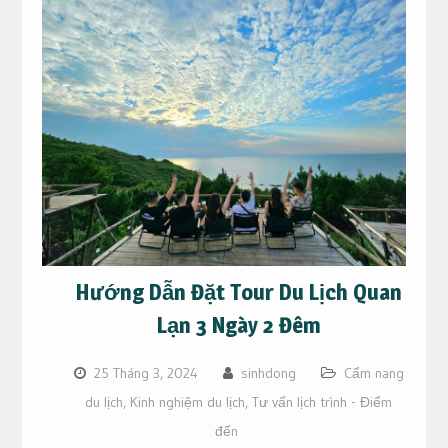
Hướng Dẫn Đặt Tour Du Lịch Quan
Lạn 3 Ngày 2 Đêm
25 Tháng 3, 2024
sinhdong
Cẩm nang
du lịch
,
Kinh nghiệm du lịch
,
Tư vấn lịch trình - Điểm
đến