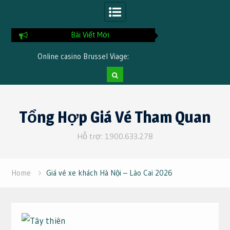
Bài Viết Mới
Online casino Brussel Viage:
Online spelen Kno
accountverificatie stap voor stap
betaalmethoden en
Skip
to
Tổng Hợp Giá Vé Tham Quan
content
Hỗ trợ: 1900.633.278
Home
Giá vé xe khách Hà Nội – Lào Cai 2026