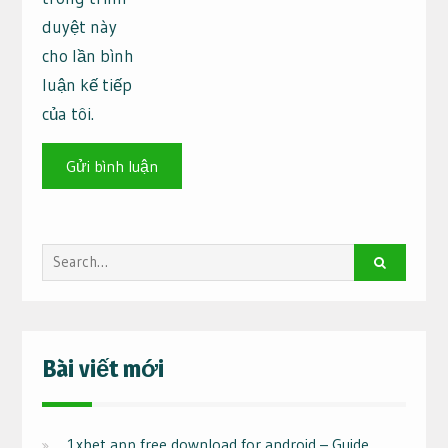
duyệt này
cho lần bình
luận kế tiếp
của tôi.
Search
for:
Bài viết mới
1xbet app free download for android – Guide