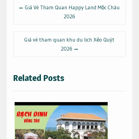
Điều
Giá Vé Tham Quan Happy Land Mộc Châu
hướng
2026
bài
viết
Giá vé tham quan khu du lịch Xẻo Quýt
2026
Related Posts