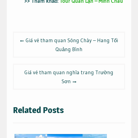
>> Tham khảo:
Tour Quan Lạn – Minh Châu
Điều
Giá vé tham quan Sông Chày – Hang Tối
hướng
Quảng Bình
bài
viết
Giá vé tham quan nghĩa trang Trường
Sơn
Related Posts