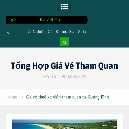
Bài Viết Mới
i
Trải Nghiệm Các Không Gian Gala
Chia Sẻ Kinh Nghi
Dinner Đặc Trưng Khi Đi Du Lịch Tại
Tại TTC Resor
Cần Thơ 3 Ngày 2 Đêm
Skip
to
Tổng Hợp Giá Vé Tham Quan
content
Hỗ trợ: 1900.633.278
Home
Giá vé thuê xe điện tham quan tại Quảng Bình