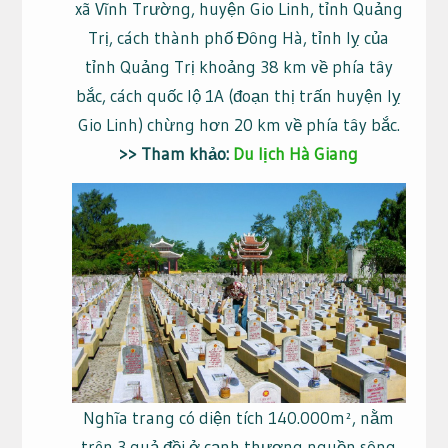
xã Vĩnh Trường, huyện Gio Linh, tỉnh Quảng
Trị, cách thành phố Đông Hà, tỉnh lỵ của
tỉnh Quảng Trị khoảng 38 km về phía tây
bắc, cách quốc lộ 1A (đoạn thị trấn huyện lỵ
Gio Linh) chừng hơn 20 km về phía tây bắc.
>> Tham khảo:
Du lịch Hà Giang
Nghĩa trang có diện tích 140.000m², nằm
trên 3 quả đồi ở cạnh thượng nguồn sông