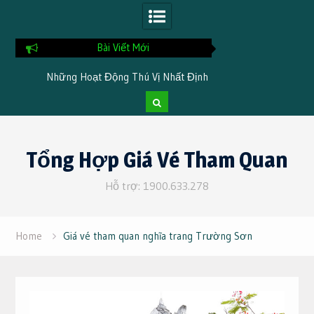
Bài Viết Mới
Những Hoạt Động Thú Vị Nhất Định
Top Địa Điểm Tổ Ch
Phải Thử Ở Vĩnh Hy
Cần Thơ Cho Tou
Skip
to
Tổng Hợp Giá Vé Tham Quan
content
Hỗ trợ: 1900.633.278
Home
Giá vé tham quan nghĩa trang Trường Sơn