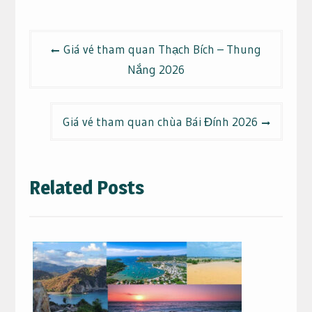
Điều
Giá vé tham quan Thạch Bích – Thung
hướng
Nắng 2026
bài
viết
Giá vé tham quan chùa Bái Đính 2026
Related Posts