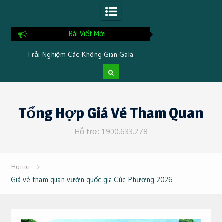
Bài Viết Mới
iệm Các Không Gian Gala
Chia Sẻ Kinh Nghiệm Khi Nghỉ Dưỡn
c Trưng Khi Đi Du Lịch Tại
Tại TTC Resort Ninh Thuận
 Thơ 3 Ngày 2 Đêm
Skip
to
Tổng Hợp Giá Vé Tham Quan
content
Hỗ trợ: 1900.633.278
Home
Giá vé tham quan vườn quốc gia Cúc Phương 2026