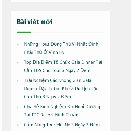
Bài viết mới
Những Hoạt Động Thú Vị Nhất Định
Phải Thử Ở Vĩnh Hy
Top Địa Điểm Tổ Chức Gala Dinner Tại
Cần Thơ Cho Tour 3 Ngày 2 Đêm
Trải Nghiệm Các Không Gian Gala
Dinner Đặc Trưng Khi Đi Du Lịch Tại
Cần Thơ 3 Ngày 2 Đêm
Chia Sẻ Kinh Nghiệm Khi Nghỉ Dưỡng
Tại TTC Resort Ninh Thuận
Cẩm Nang Tour Mũi Né 3 Ngày 2 Đêm