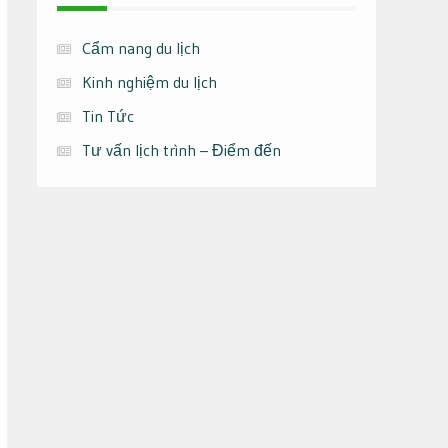
Cẩm nang du lịch
Kinh nghiệm du lịch
Tin Tức
Tư vấn lịch trình – Điểm đến