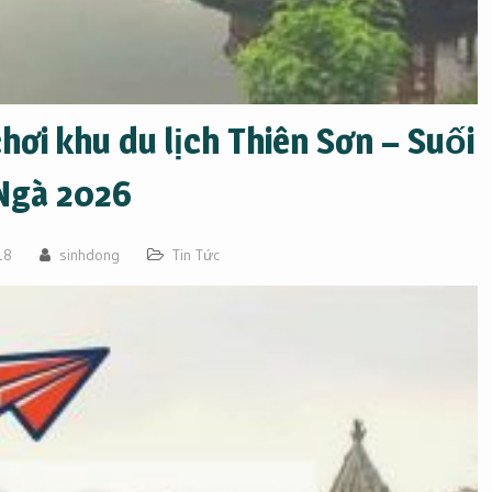
chơi khu du lịch Thiên Sơn – Suối
Ngà 2026
18
sinhdong
Tin Tức