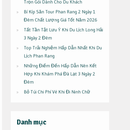
Trọn Gói Dành Cho Du Khách
Bí Kíp Săn Tour Phan Rang 2 Ngày 1
Đêm Chất Lượng Giá Tốt Năm 2026
Tất Tần Tật Lưu Ý Khi Du Lịch Long Hải
3 Ngày 2 Đêm
Top Trải Nghiệm Hấp Dẫn Nhất Khi Du
Lịch Phan Rang
Những Điểm Đến Hấp Dẫn Nên Kết
Hợp Khi Khám Phá Đà Lạt 3 Ngày 2
Đêm
Bỏ Túi Chi Phí Vé Khi Đi Ninh Chữ
Danh mục