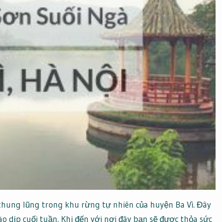
thung lũng trong khu rừng tự nhiên của huyện Ba Vì. Đây
o dịp cuối tuần. Khi đến với nơi đây bạn sẽ được thỏa sức