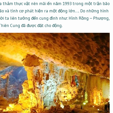
ủa thảm thực vật nên mãi ến năm 1993 trong một trận bão
ão và tình cơ phát hiện ra một động lớn…. Do những hình
ời ta liên tưởng đến cung đình như: Hình Rồng – Phượng,
Thiên Cung đã được đặt cho động.