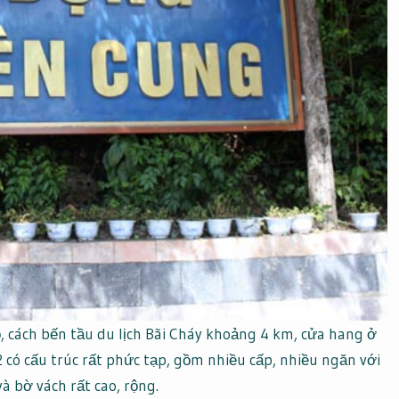
, cách bến tầu du lịch Bãi Cháy khoảng 4 km, cửa hang ở
có cấu trúc rất phức tạp, gồm nhiều cấp, nhiều ngăn với
và bờ vách rất cao, rộng.