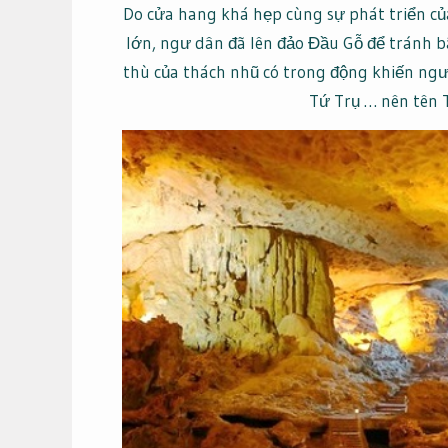
Do cửa hang khá hẹp cùng sự phát triển c
lớn, ngư dân đã lên đảo Đầu Gỗ để tránh b
thù của thách nhũ có trong động khiến ngư
Tứ Trụ … nên tên 