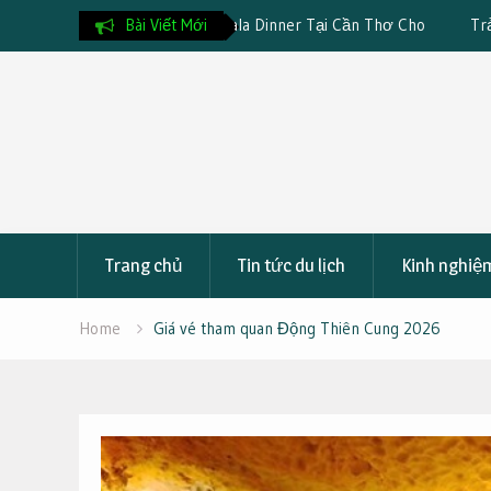
ala Dinner Tại Cần Thơ Cho
Bài Viết Mới
Trải Nghiệm Các Không Gian Gala
Khi Đi Du Lịch Tại Cần Thơ 3 Ngà
Skip
to
content
Trang chủ
Tin tức du lịch
Kinh nghiệm
Home
Giá vé tham quan Động Thiên Cung 2026