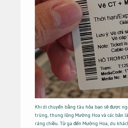
Khi di chuyển bằng tàu hỏa bạn sẽ được ng
trùng, thung lũng Mường Hoa và các bản là
ráng chiều. Từ ga đến Mường Hoa, du khách 