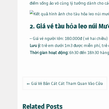
điểm sống ảo vô cùng lý tưởng dành cho cá
2. Giá vé tàu hỏa leo núi M
– Giá vé người lớn: 180.000đ ( vé hai chiều)
Lưu ý:
trẻ em dưới 1m3 được miễn phí, trẻ e
Thời gian hoạt động:
6h30 đến 18h30 hàn
Điều
Giá Vé Bản Cát Cát Tham Quan Vào Cửa
hướng
bài
Related Posts