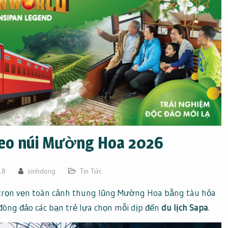
 leo núi Mường Hoa 2026
18
sinhdong
Tin Tức
trọn vẹn toàn cảnh thung lũng Mường Hoa bằng tàu hỏa
 đông đảo các bạn trẻ lựa chọn mỗi dịp đến
du lịch Sapa
.