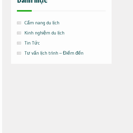
Danh mục
Cẩm nang du lịch
Kinh nghiệm du lịch
Tin Tức
Tư vấn lịch trình – Điểm đến