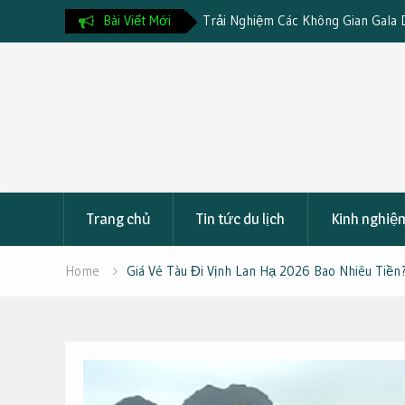
ner Tại Cần Thơ Cho
Bài Viết Mới
Trải Nghiệm Các Không Gian Gala Dinner 
Khi Đi Du Lịch Tại Cần Thơ 3 Ngày 2 Đêm
Skip
to
content
Trang chủ
Tin tức du lịch
Kinh nghiệm
Home
Giá Vé Tàu Đi Vịnh Lan Hạ 2026 Bao Nhiêu Tiền