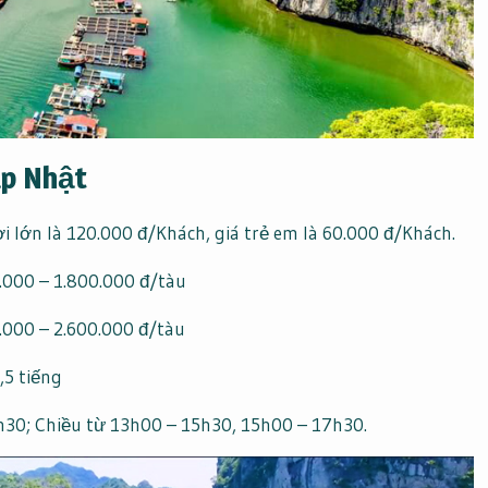
ập Nhật
ời lớn là 120.000 đ/Khách, giá trẻ em là 60.000 đ/Khách.
0.000 – 1.800.000 đ/tàu
0.000 – 2.600.000 đ/tàu
,5 tiếng
h30; Chiều từ 13h00 – 15h30, 15h00 – 17h30.