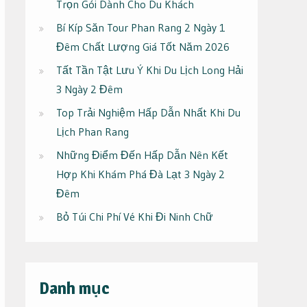
Trọn Gói Dành Cho Du Khách
Bí Kíp Săn Tour Phan Rang 2 Ngày 1
Đêm Chất Lượng Giá Tốt Năm 2026
Tất Tần Tật Lưu Ý Khi Du Lịch Long Hải
3 Ngày 2 Đêm
Top Trải Nghiệm Hấp Dẫn Nhất Khi Du
Lịch Phan Rang
Những Điểm Đến Hấp Dẫn Nên Kết
Hợp Khi Khám Phá Đà Lạt 3 Ngày 2
Đêm
Bỏ Túi Chi Phí Vé Khi Đi Ninh Chữ
Danh mục