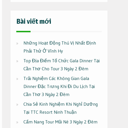
Bài viết mới
Những Hoạt Động Thú Vị Nhất Định
Phải Thử Ở Vĩnh Hy
Top Địa Điểm Tổ Chức Gala Dinner Tại
Cần Thơ Cho Tour 3 Ngày 2 Đêm
Trải Nghiệm Các Không Gian Gala
Dinner Đặc Trưng Khi Đi Du Lịch Tại
Cần Thơ 3 Ngày 2 Đêm
Chia Sẻ Kinh Nghiệm Khi Nghỉ Dưỡng
Tại TTC Resort Ninh Thuận
Cẩm Nang Tour Mũi Né 3 Ngày 2 Đêm