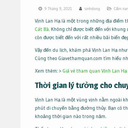
9 Tháng 9, 2021
sinhdong
Cẩm nan
Vịnh Lan Hạ là một trong những địa điểm
Cát Bà
. Không chỉ được biết đến với khung 
còn được biết đến với rất nhiều bãi biển đẹ
Vậy đến du lịch, khám phá Vịnh Lan Hạ như t
Cùng theo Giavethamquan.com tìm hiểu nh
Xem thêm: >
Giá vé tham quan Vịnh Lan Hạ
Thời gian lý tưởng cho chuy
Vịnh Lan Hạ là một vùng vịnh nằm ngoài k
phút di chuyển bằng đường thủy. Bạn có t
khoảng thời gian nào trong năm.