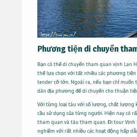
Phương tiện di chuyển tha
Bạn có thể di chuyển tham quan vịnh Lan Hạ
thể lựa chọn với tất nhiều các phương tiệ
tender cỡ lớn. Ngoài ra, nếu bạn chỉ muốn
dân địa phương để di chuyển cho thuận tiệ
Với từng loại tàu với số lượng, chất lượn
cầu sử dụng của từng người. Hiện nay có rất
tham quan và tàu tham quan. Đi tour Vịnh
nghiệm với rất nhiều các hoạt động hấp dẫn