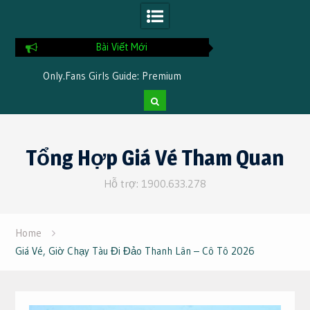
Bài Viết Mới
Only.Fans Girls Guide: Premium
Những Hoạt Động 
Features, Privacy Tips, and Mobile
Phải Thử 
Access Explained
Skip
to
Tổng Hợp Giá Vé Tham Quan
content
Hỗ trợ: 1900.633.278
Home
Giá Vé, Giờ Chạy Tàu Đi Đảo Thanh Lân – Cô Tô 2026