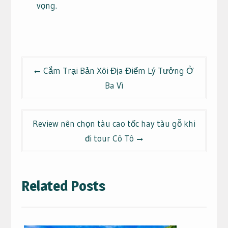
vọng.
Điều
Cắm Trại Bản Xôi Địa Điểm Lý Tưởng Ở
hướng
Ba Vì
bài
viết
Review nên chọn tàu cao tốc hay tàu gỗ khi
đi tour Cô Tô
Related Posts