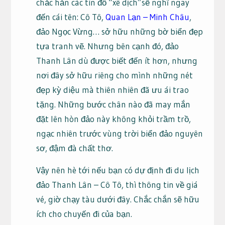
chắc hẳn các tín đồ “xê dịch”sẽ nghĩ ngay
đến cái tên: Cô Tô,
Quan Lạn – Minh Châu
,
đảo Ngọc Vừng… sở hữu những bờ biển đẹp
tựa tranh vẽ. Nhưng bên cạnh đó, đảo
Thanh Lân dù được biết đến ít hơn, nhưng
nơi đây sở hữu riêng cho mình những nét
đẹp kỳ diệu mà thiên nhiên đã ưu ái trao
tặng. Những bước chân nào đã may mắn
đặt lên hòn đảo này không khỏi trầm trồ,
ngạc nhiên trước vùng trời biển đảo nguyên
sơ, đậm đà chất thơ.
Vậy nên hè tới nếu bạn có dự định đi du lịch
đảo Thanh Lân – Cô Tô, thì thông tin về giá
vé, giờ chạy tàu dưới đây. Chắc chắn sẽ hữu
ích cho chuyến đi của bạn.