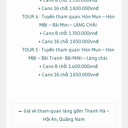
+ Cano 16 chỗ: 1.600.000vnđ
TOUR 4 : Tuyến tham quan: Hòn Mun – Hòn
Một – Bãi Mini – LÀNG CHÀI
+ Cano 8 chỗ: 1.350.000vnđ
+ Cano 16 chỗ: 1.650.000vnđ
TOUR 5 : Tuyến tham quan: Hòn Mun – Hòn
Một – Bãi Tranh- Bãi MiNi – Làng chài.
+ Cano 8 chỗ: 1.400.000vnđ
+ Cano 16 chỗ: 1.650.000vnđ
Điều
Giá vé tham quan làng gốm Thanh Hà –
hướng
Hội An, Quảng Nam
bài