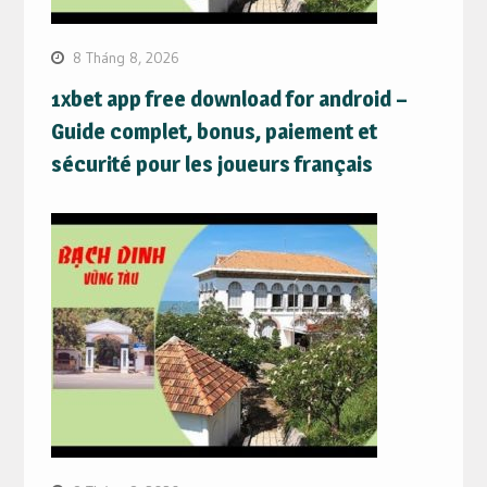
8 Tháng 8, 2026
1xbet app free download for android –
Guide complet, bonus, paiement et
sécurité pour les joueurs français