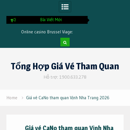
Bài Viết Mới
Online casino Brussel Viage:
Online spelen Kno
accountverificatie stap voor stap
betaalmethoden en
Skip
to
Tổng Hợp Giá Vé Tham Quan
content
Hỗ trợ: 1900.633.278
Home
Giá vé CaNo tham quan Vịnh Nha Trang 2026
Giá vé CaNo tham quan Vịnh Nha