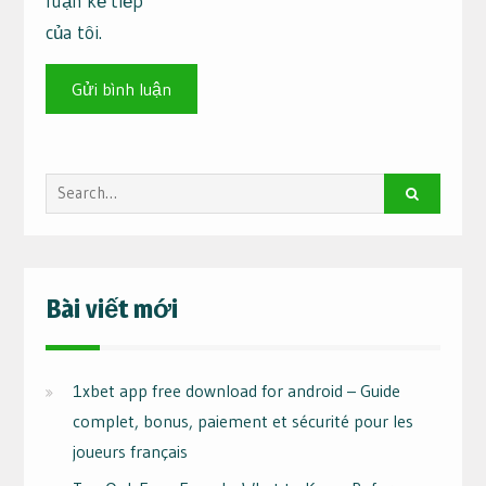
luận kế tiếp
của tôi.
Search
for:
Bài viết mới
1xbet app free download for android – Guide
complet, bonus, paiement et sécurité pour les
joueurs français