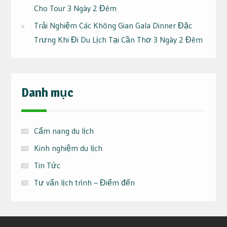
Cho Tour 3 Ngày 2 Đêm
Trải Nghiệm Các Không Gian Gala Dinner Đặc
Trưng Khi Đi Du Lịch Tại Cần Thơ 3 Ngày 2 Đêm
Danh mục
Cẩm nang du lịch
Kinh nghiệm du lịch
Tin Tức
Tư vấn lịch trình – Điểm đến