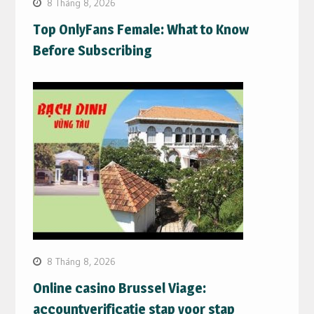
8 Tháng 8, 2026
Top OnlyFans Female: What to Know
Before Subscribing
8 Tháng 8, 2026
Online casino Brussel Viage:
accountverificatie stap voor stap