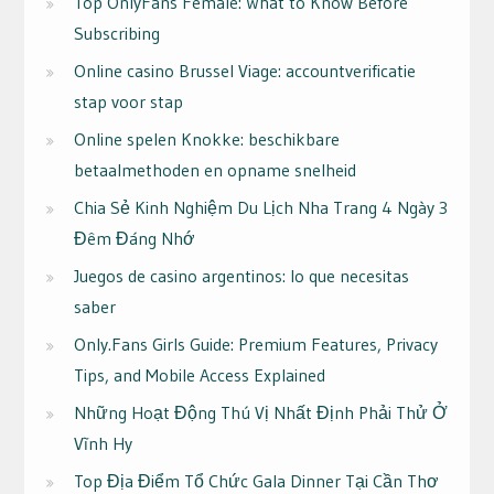
Top OnlyFans Female: What to Know Before
Subscribing
Online casino Brussel Viage: accountverificatie
stap voor stap
Online spelen Knokke: beschikbare
betaalmethoden en opname snelheid
Chia Sẻ Kinh Nghiệm Du Lịch Nha Trang 4 Ngày 3
Đêm Đáng Nhớ
Juegos de casino argentinos: lo que necesitas
saber
Only.Fans Girls Guide: Premium Features, Privacy
Tips, and Mobile Access Explained
Những Hoạt Động Thú Vị Nhất Định Phải Thử Ở
Vĩnh Hy
Top Địa Điểm Tổ Chức Gala Dinner Tại Cần Thơ