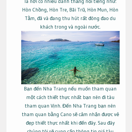
là nơi có nhiều danh thắng nổi tiếng như:
Hòn Chồng, Hòn Tre, Bãi Trũ, Hòn Mun, Hòn
Tằm, đã và đang thu hút rất đông đao du
khách trong và ngoài nước.
Bạn đến Nha Trang nếu muốn tham quan
một cách thiết thực nhất bạn nên đi tàu
tham quan Vịnh. Đến Nha Trang bạn nên
tham quan bằng Cano sẽ cảm nhận được vẻ
đẹp thiết thực nhất khi đến đây. Sau đây
chúng tôi sẽ cung cấp thông tin giá tàu