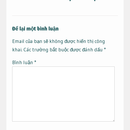
Để lại một bình luận
Email của bạn sẽ không được hiển thị công
khai.
Các trường bắt buộc được đánh dấu
*
Bình luận
*