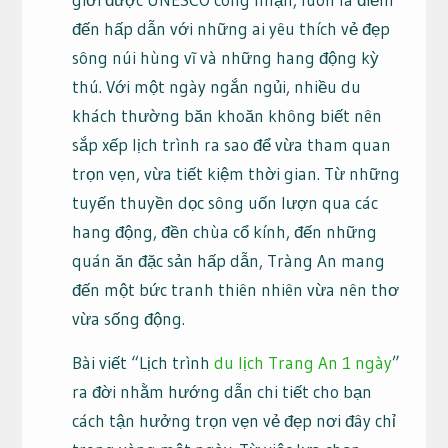
đến hấp dẫn với những ai yêu thích vẻ đẹp
sông núi hùng vĩ và những hang động kỳ
thú. Với một ngày ngắn ngủi, nhiều du
khách thường băn khoăn không biết nên
sắp xếp lịch trình ra sao để vừa tham quan
trọn vẹn, vừa tiết kiệm thời gian. Từ những
tuyến thuyền dọc sông uốn lượn qua các
hang động, đền chùa cổ kính, đến những
quán ăn đặc sản hấp dẫn, Tràng An mang
đến một bức tranh thiên nhiên vừa nên thơ
vừa sống động.
Bài viết “Lịch trình
du lịch Trang An 1 ngày
”
ra đời nhằm hướng dẫn chi tiết cho bạn
cách tận hưởng trọn vẹn vẻ đẹp nơi đây chỉ