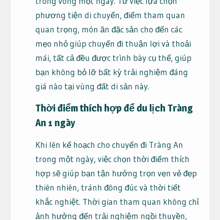
trong vòng một ngày. Từ việc lựa chọn
phương tiện di chuyển, điểm tham quan
quan trọng, món ăn đặc sản cho đến các
mẹo nhỏ giúp chuyến đi thuận lợi và thoải
mái, tất cả đều được trình bày cụ thể, giúp
bạn không bỏ lỡ bất kỳ trải nghiệm đáng
giá nào tại vùng đất di sản này.
Thời điểm thích hợp để du lịch Tràng
An 1 ngày
Khi lên kế hoạch cho chuyến đi Tràng An
trong một ngày, việc chọn thời điểm thích
hợp sẽ giúp bạn tận hưởng trọn vẹn vẻ đẹp
thiên nhiên, tránh đông đúc và thời tiết
khắc nghiệt. Thời gian tham quan không chỉ
ảnh hưởng đến trải nghiệm ngồi thuyền,