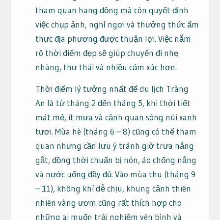
tham quan hang động mà còn quyết định
việc chụp ảnh, nghỉ ngơi và thưởng thức ẩm
thực địa phương được thuận lợi. Việc nắm
rõ thời điểm đẹp sẽ giúp chuyến đi nhẹ
nhàng, thư thái và nhiều cảm xúc hơn.
Thời điểm lý tưởng nhất để du lịch Tràng
An là từ tháng 2 đến tháng 5, khi thời tiết
mát mẻ, ít mưa và cảnh quan sông núi xanh
tươi. Mùa hè (tháng 6 – 8) cũng có thể tham
quan nhưng cần lưu ý tránh giờ trưa nắng
gắt, đồng thời chuẩn bị nón, áo chống nắng
và nước uống đầy đủ. Vào mùa thu (tháng 9
– 11), không khí dễ chịu, khung cảnh thiên
nhiên vàng ươm cũng rất thích hợp cho
những ai muốn trải nghiệm yên bình và