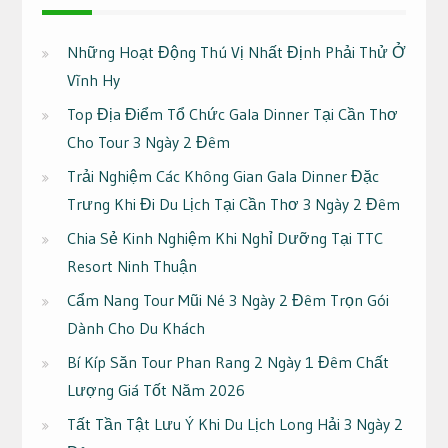
Những Hoạt Động Thú Vị Nhất Định Phải Thử Ở
Vĩnh Hy
Top Địa Điểm Tổ Chức Gala Dinner Tại Cần Thơ
Cho Tour 3 Ngày 2 Đêm
Trải Nghiệm Các Không Gian Gala Dinner Đặc
Trưng Khi Đi Du Lịch Tại Cần Thơ 3 Ngày 2 Đêm
Chia Sẻ Kinh Nghiệm Khi Nghỉ Dưỡng Tại TTC
Resort Ninh Thuận
Cẩm Nang Tour Mũi Né 3 Ngày 2 Đêm Trọn Gói
Dành Cho Du Khách
Bí Kíp Săn Tour Phan Rang 2 Ngày 1 Đêm Chất
Lượng Giá Tốt Năm 2026
Tất Tần Tật Lưu Ý Khi Du Lịch Long Hải 3 Ngày 2