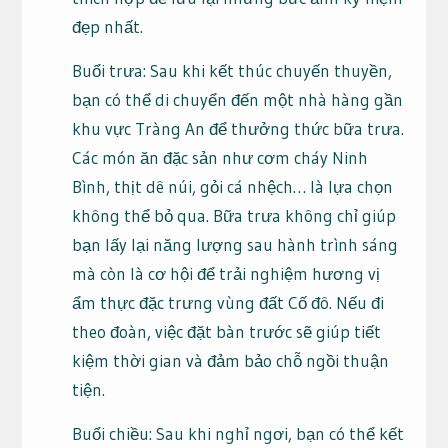
đẹp nhất.
Buổi trưa: Sau khi kết thúc chuyến thuyền,
bạn có thể di chuyển đến một nhà hàng gần
khu vực Tràng An để thưởng thức bữa trưa.
Các món ăn đặc sản như cơm cháy Ninh
Bình, thịt dê núi, gỏi cá nhệch… là lựa chọn
không thể bỏ qua. Bữa trưa không chỉ giúp
bạn lấy lại năng lượng sau hành trình sáng
mà còn là cơ hội để trải nghiệm hương vị
ẩm thực đặc trưng vùng đất Cố đô. Nếu đi
theo đoàn, việc đặt bàn trước sẽ giúp tiết
kiệm thời gian và đảm bảo chỗ ngồi thuận
tiện.
Buổi chiều: Sau khi nghỉ ngơi, bạn có thể kết