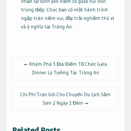
nhận sự bình yên hiếm có giữa núi non
trùng điệp. Chúc bạn có một hành trình
ngập tràn niềm vui, đầy trải nghiệm thú vị
và ý nghĩa tại Tràng An.
Điều
Khám Phá 5 Địa Điểm Tổ Chức Gala
hướng
Dinner Lý Tưởng Tại Tràng An
bài
viết
Chi Phí Trọn Gói Cho Chuyến Du Lịch Sầm
Sơn 2 Ngày 1 Đêm
Related Posts