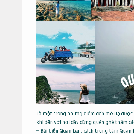
Là một trong những điểm đến mới lạ được 
khi đến với nơi đây đừng quên ghé thăm cá
– Bãi biển Quan Lạn:
cách trung tâm Quan L