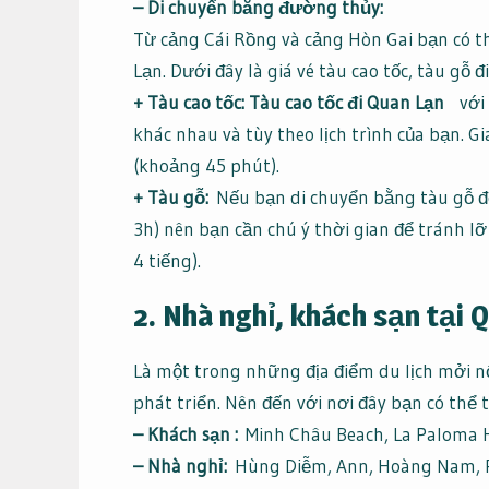
– Di chuyển bằng đường thủy:
Từ cảng Cái Rồng và cảng Hòn Gai bạn có t
Lạn. Dưới đây là giá vé tàu cao tốc, tàu gỗ 
+ Tàu cao tốc: Tàu cao tốc đi Quan Lạn
với 9
khác nhau và tùy theo lịch trình của bạn. G
(khoảng 45 phút).
+ Tàu gỗ:
Nếu bạn di chuyển bằng tàu gỗ để
3h) nên bạn cần chú ý thời gian để tránh l
4 tiếng).
2. Nhà nghỉ, khách sạn tại 
Là một trong những địa điểm du lịch mởi n
phát triển. Nên đến với nơi đây bạn có thể
– Khách sạn :
Minh Châu Beach, La Paloma H
– Nhà nghỉ:
Hùng Diễm, Ann, Hoàng Nam, 