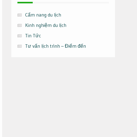
Cẩm nang du lịch
Kinh nghiệm du lịch
Tin Tức
Tư vấn lịch trình – Điểm đến