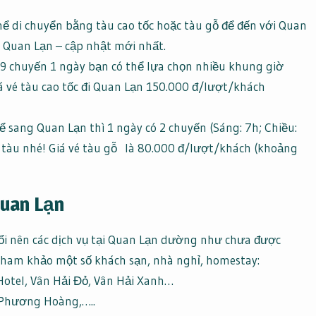
hể di chuyển bằng tàu cao tốc hoặc tàu gỗ để đến với Quan
đi Quan Lạn – cập nhật mới nhất.
 chuyến 1 ngày bạn có thể lựa chọn nhiều khung giờ
iá vé tàu cao tốc đi Quan Lạn 150.000 đ/lượt/khách
 sang Quan Lạn thì 1 ngày có 2 chuyến (Sáng: 7h; Chiều:
ỡ tàu nhé! Giá vé tàu gỗ là 80.000 đ/lượt/khách (khoảng
Quan Lạn
ổi nên các dịch vụ tại Quan Lạn dường như chưa được
 tham khảo một số khách sạn, nhà nghỉ, homestay:
otel, Vân Hải Đỏ, Vân Hải Xanh…
Phương Hoàng,…..