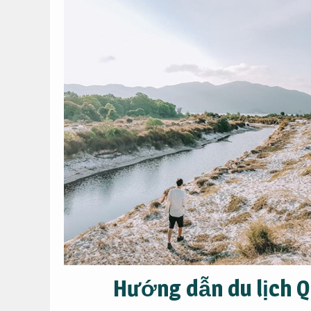
Hướng dẫn du lịch Q