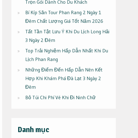
Trọn Gói Dành Cho Du Khách
Bí Kíp Săn Tour Phan Rang 2 Ngày 1
Đêm Chất Lượng Giá Tốt Năm 2026
Tất Tần Tật Lưu Ý Khi Du Lịch Long Hải
3 Ngày 2 Đêm
Top Trải Nghiệm Hấp Dẫn Nhất Khi Du
Lịch Phan Rang
Những Điểm Đến Hấp Dẫn Nên Kết
Hợp Khi Khám Phá Đà Lạt 3 Ngày 2
Đêm
Bỏ Túi Chi Phí Vé Khi Đi Ninh Chữ
Danh mục