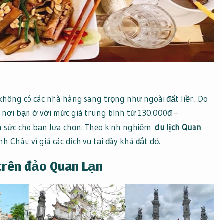
không có các nhà hàng sang trọng như ngoài đất liền. Do
n nơi bạn ở với mức giá trung bình từ 130.000đ –
a sức cho bạn lựa chọn. Theo kinh nghiệm
du lịch Quan
 Châu vì giá các dịch vụ tại đây khá đắt đỏ.
trên đảo Quan Lạn