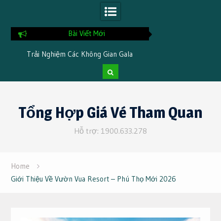
Bài Viết Mới
i
Trải Nghiệm Các Không Gian Gala
Chia Sẻ Kinh Nghi
Dinner Đặc Trưng Khi Đi Du Lịch Tại
Tại TTC Resor
Cần Thơ 3 Ngày 2 Đêm
Skip
to
Tổng Hợp Giá Vé Tham Quan
content
Hỗ trợ: 1900.633.278
Home
Giới Thiệu Về Vườn Vua Resort – Phú Thọ Mới 2026