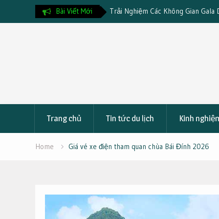
Gian Gala Dinner Đặc Trưng
Bài Viết Mới
Chia Sẻ Kinh Nghiệm Khi Nghỉ Dưỡ
 Thơ 3 Ngày 2 Đêm
Ninh Thuận
Skip
to
content
Trang chủ
Tin tức du lịch
Kinh nghiệm
Home
Giá vé xe điện tham quan chùa Bái Đính 2026