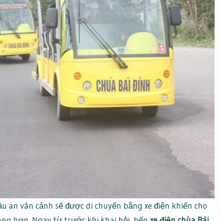
ầu an vãn cảnh sẽ được di chuyển bằng xe điện khiến cho
ng hơn. Ngay từ trước khi khai hội, bến
xe điện chùa Bái