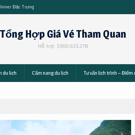
ng Tại TTC Resort
Những Hoạt Động Thú Vị Nhất Định Phải Th
Hy
Tổng Hợp Giá Vé Tham Quan
Hỗ trợ: 1900.633.278
 du lịch
Cẩm nang du lịch
Tư vấn lịch trình – Điểm