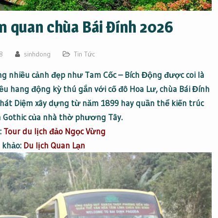
am quan chùa Bái Đính 2026
8
sinhdong
Tin Tức
ng nhiều cảnh đẹp như Tam Cốc – Bích Động được coi là
iều hang động kỳ thú gắn với cố đô Hoa Lư,
chùa Bái Đính
hát Diệm xây dựng từ năm 1899 hay quần thể kiến trúc
n Gothic của nhà thờ phương Tây.
:
Tour du lịch đảo Ngọc Vừng
 khảo:
Du lịch Quan Lạn