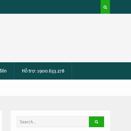
ử Ở Vĩnh
 đến
Hỗ trợ: 1900.633.278
Search
for: