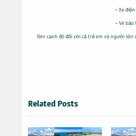
– Xe điệ
– Vé bảo
Bên cạnh đó đối với cả trẻ em và người lớn
Điều
hướng
bài
Related Posts
viết