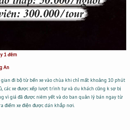
ày 1 đêm
ng An
ian đi bộ từ bến xe vào chùa khi chỉ mất khoảng 10 phút
ủ, các xe được xếp lượt trình tự và du khách cũng k sợ bị
g vì giá đã được niêm yết và do ban quản lý bán ngay từ
ra điểm xe điện được dán khắp nơi.