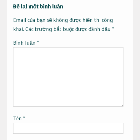
Để lại một bình luận
Email của bạn sẽ không được hiển thị công
khai.
Các trường bắt buộc được đánh dấu
*
Bình luận
*
Tên
*