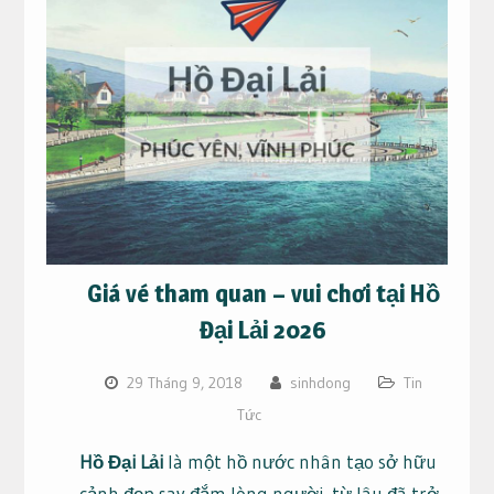
Giá vé tham quan – vui chơi tại Hồ
Đại Lải 2026
29 Tháng 9, 2018
sinhdong
Tin
Tức
Hồ Đại Lải
là một hồ nước nhân tạo sở hữu
cảnh đẹp say đắm lòng người, từ lâu đã trở