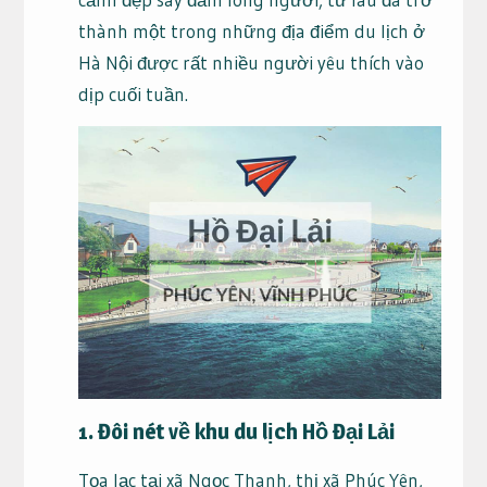
thành một trong những địa điểm du lịch ở
Hà Nội được rất nhiều người yêu thích vào
dịp cuối tuần.
1. Đôi nét về khu du lịch Hồ Đại Lải
Tọa lạc tại xã Ngọc Thanh, thị xã Phúc Yên,