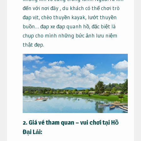
đến với nơi đây , du khách có thể chơi trò
đạp vịt, chèo thuyền kayak, lướt thuyền
buồn… đạp xe đạp quanh hồ, đặc biệt là
chụp cho mình những bức ảnh lưu niệm
thật đẹp.
2. Giá vé tham quan – vui chơi tại Hồ
Đại Lải: