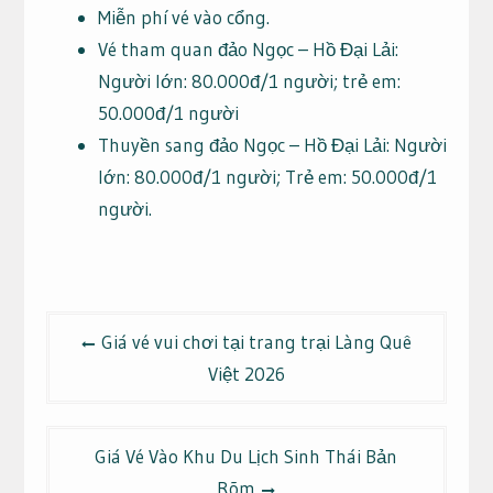
Miễn phí vé vào cổng.
Vé tham quan đảo Ngọc – Hồ Đại Lải:
Người lớn: 80.000đ/1 người; trẻ em:
50.000đ/1 người
Thuyền sang đảo Ngọc – Hồ Đại Lải: Người
lớn: 80.000đ/1 người; Trẻ em: 50.000đ/1
người.
Điều
Giá vé vui chơi tại trang trại Làng Quê
hướng
Việt 2026
bài
viết
Giá Vé Vào Khu Du Lịch Sinh Thái Bản
Rõm