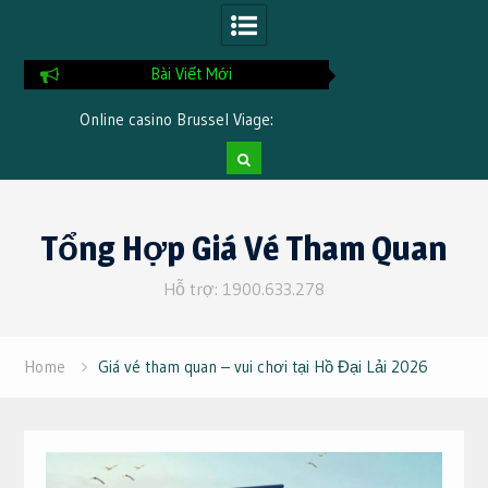
Bài Viết Mới
Online casino Brussel Viage:
Online spelen Kno
accountverificatie stap voor stap
betaalmethoden en
Skip
to
Tổng Hợp Giá Vé Tham Quan
content
Hỗ trợ: 1900.633.278
Home
Giá vé tham quan – vui chơi tại Hồ Đại Lải 2026