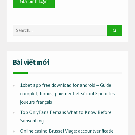
Search
for:
Bài viết mới
1xbet app free download for android – Guide
complet, bonus, paiement et sécurité pour les
joueurs français
Top OnlyFans Female: What to Know Before
Subscribing
Online casino Brussel Viage: accountverificatie