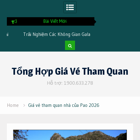
Bài Viết Mới
i
Trải Nghiệm Các Không Gian Gala
Chia Sẻ Kinh Nghi
Dinner Đặc Trưng Khi Đi Du Lịch Tại
Tại TTC Resor
Cần Thơ 3 Ngày 2 Đêm
Skip
to
Tổng Hợp Giá Vé Tham Quan
content
Hỗ trợ: 1900.633.278
Home
Giá vé tham quan nhà của Pao 2026