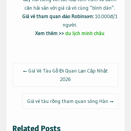
căn hải sản với giá cả vô cùng “bình dân”.
Giá vé tham quan đảo Robinsơn:
10.000đ/1
người.
Xem thêm >>
du lịch minh châu
Điều
Giá Vé Tàu Gỗ Đi Quan Lạn Cập Nhật
hướng
2026
bài
viết
Giá vé tàu rồng tham quan sông Hàn
Related Posts