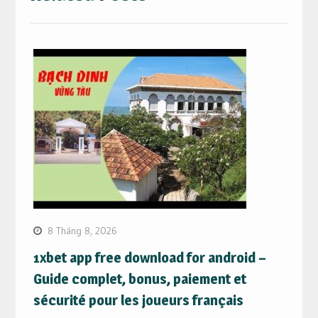
8 Tháng 8, 2026
1xbet app free download for android –
Guide complet, bonus, paiement et
sécurité pour les joueurs français