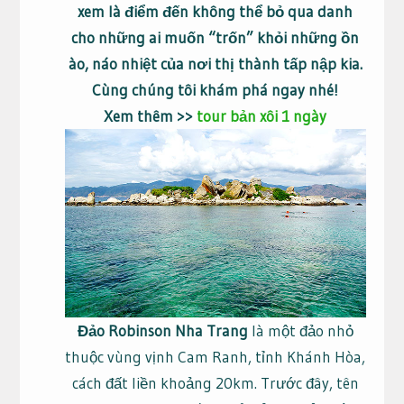
xem là điểm đến không thể bỏ qua danh
cho những ai muốn “trốn” khỏi những ồn
ào, náo nhiệt của nơi thị thành tấp nập kia.
Cùng chúng tôi khám phá ngay nhé!
Xem thêm >>
tour bản xôi 1 ngày
Đảo Robinson Nha Trang
là một đảo nhỏ
thuộc vùng vịnh Cam Ranh, tỉnh Khánh Hòa,
cách đất liền khoảng 20km. Trước đây, tên