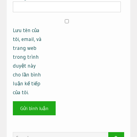
Lưu tên của
tôi, email, và
trang web
trong trình
duyệt này
cho lần bình
luận kế tiếp
của tôi.
Search