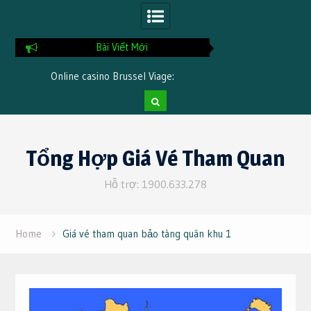
Bài Viết Mới
Online casino Brussel Viage:
Online spelen Kno
accountverificatie stap voor stap
betaalmethoden en
Skip
to
Tổng Hợp Giá Vé Tham Quan
content
Hỗ trợ: 1900.633.278
Home
Giá vé tham quan bảo tàng quân khu 1