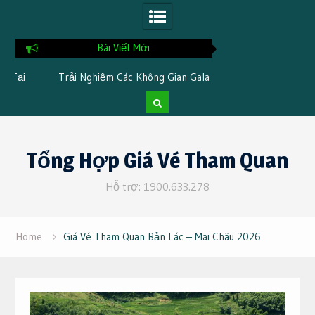
Bài Viết Mới
i
Trải Nghiệm Các Không Gian Gala
Chia Sẻ Kinh Nghi
Dinner Đặc Trưng Khi Đi Du Lịch Tại
Tại TTC Resor
Cần Thơ 3 Ngày 2 Đêm
Skip
to
Tổng Hợp Giá Vé Tham Quan
content
Hỗ trợ: 1900.633.278
Home
Giá Vé Tham Quan Bản Lác – Mai Châu 2026