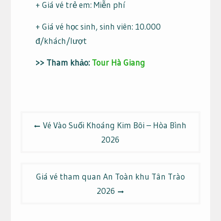
+ Giá vé trẻ em: Miễn phí
+ Giá vé học sinh, sinh viên: 10.000
đ/khách/lượt
>> Tham khảo:
Tour Hà Giang
Điều
Vé Vào Suối Khoáng Kim Bôi – Hòa Bình
hướng
2026
bài
viết
Giá vé tham quan An Toàn khu Tân Trào
2026