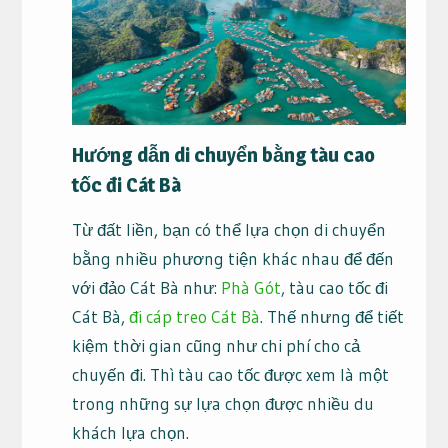
Hướng dẫn di chuyển bằng tàu cao
tốc đi Cát Bà
Từ đất liền, bạn có thể lựa chọn di chuyển
bằng nhiều phương tiện khác nhau để đến
với đảo Cát Bà như:
Phà Gót
, tàu cao tốc đi
Cát Bà,
đi cáp treo Cát Bà
. Thế nhưng để tiết
kiệm thời gian cũng như chi phí cho cả
chuyến đi. Thì tàu cao tốc được xem là một
trong những sự lựa chọn được nhiều du
khách lựa chọn.