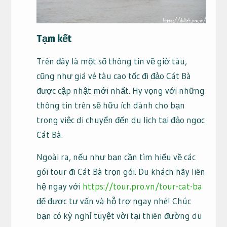
Tạm kết
Trên đây là một số thông tin về giờ tàu,
cũng như giá vé tàu cao tốc đi đảo Cát Bà
được cập nhật mới nhất. Hy vọng với những
thông tin trên sẽ hữu ích dành cho bạn
trong việc di chuyển đến du lịch tại đảo ngọc
Cát Bà.
Ngoài ra, nếu như bạn cần tìm hiểu về các
gói tour đi Cát Bà trọn gói. Du khách hãy liên
hệ ngay với
https://tour.pro.vn/tour-cat-ba
để được tư vấn và hỗ trợ ngay nhé! Chúc
bạn có kỳ nghỉ tuyệt vời tại thiên đường du