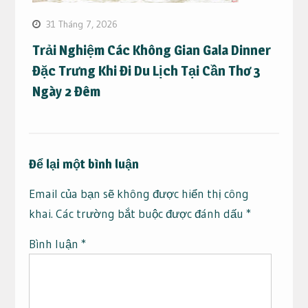
31 Tháng 7, 2026
Trải Nghiệm Các Không Gian Gala Dinner
Đặc Trưng Khi Đi Du Lịch Tại Cần Thơ 3
Ngày 2 Đêm
Để lại một bình luận
Email của bạn sẽ không được hiển thị công
khai.
Các trường bắt buộc được đánh dấu
*
Bình luận
*