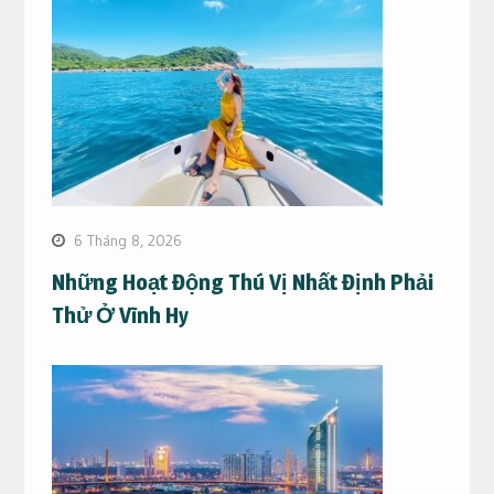
6 Tháng 8, 2026
Những Hoạt Động Thú Vị Nhất Định Phải
Thử Ở Vĩnh Hy