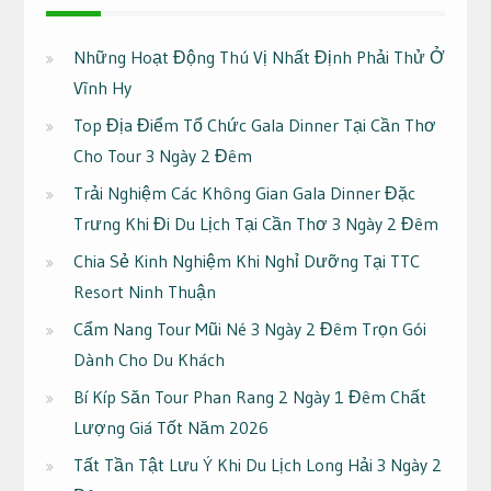
Những Hoạt Động Thú Vị Nhất Định Phải Thử Ở
Vĩnh Hy
Top Địa Điểm Tổ Chức Gala Dinner Tại Cần Thơ
Cho Tour 3 Ngày 2 Đêm
Trải Nghiệm Các Không Gian Gala Dinner Đặc
Trưng Khi Đi Du Lịch Tại Cần Thơ 3 Ngày 2 Đêm
Chia Sẻ Kinh Nghiệm Khi Nghỉ Dưỡng Tại TTC
Resort Ninh Thuận
Cẩm Nang Tour Mũi Né 3 Ngày 2 Đêm Trọn Gói
Dành Cho Du Khách
Bí Kíp Săn Tour Phan Rang 2 Ngày 1 Đêm Chất
Lượng Giá Tốt Năm 2026
Tất Tần Tật Lưu Ý Khi Du Lịch Long Hải 3 Ngày 2