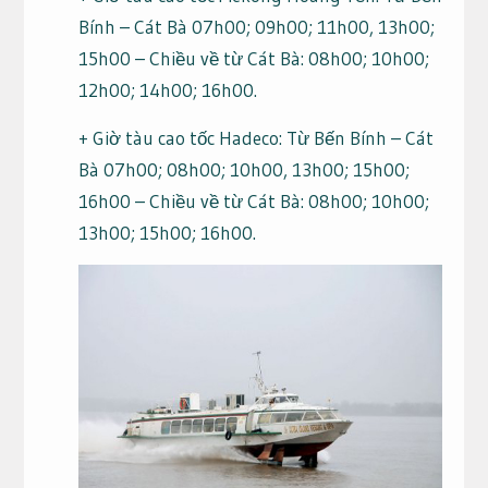
Bính – Cát Bà 07h00; 09h00; 11h00, 13h00;
15h00 – Chiều về từ Cát Bà: 08h00; 10h00;
12h00; 14h00; 16h00.
+ Giờ tàu cao tốc Hadeco: Từ Bến Bính – Cát
Bà 07h00; 08h00; 10h00, 13h00; 15h00;
16h00 – Chiều về từ Cát Bà: 08h00; 10h00;
13h00; 15h00; 16h00.