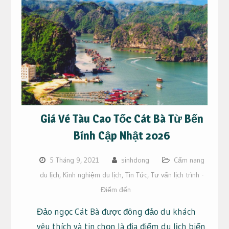
Giá Vé Tàu Cao Tốc Cát Bà Từ Bến
Bính Cập Nhật 2026
5 Tháng 9, 2021
sinhdong
Cẩm nang
du lịch
,
Kinh nghiệm du lịch
,
Tin Tức
,
Tư vấn lịch trình -
Điểm đến
Đảo ngọc Cát Bà được đông đảo du khách
yêu thích và tin chọn là địa điểm du lịch biển