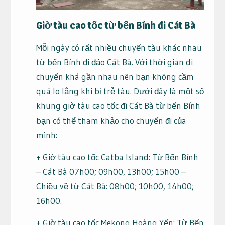
Giờ tàu cao tốc từ bến Bính đi Cát Bà
Mỗi ngày có rất nhiều chuyến tàu khác nhau
từ bến Bính đi đảo Cát Bà. Với thời gian di
chuyển khá gần nhau nên bạn không cầm
quá lo lắng khi bị trễ tàu. Dưới đây là một số
khung giờ tàu cao tốc đi Cát Bà từ bến Bính
bạn có thể tham khảo cho chuyến đi của
mình:
+ Giờ tàu cao tốc Catba Island: Từ Bến Bính
– Cát Bà 07h00; 09h00, 13h00; 15h00 –
Chiều về từ Cát Bà: 08h00; 10h00, 14h00;
16h00.
+ Giờ tàu cao tốc Mekong Hoàng Yến: Từ Bến