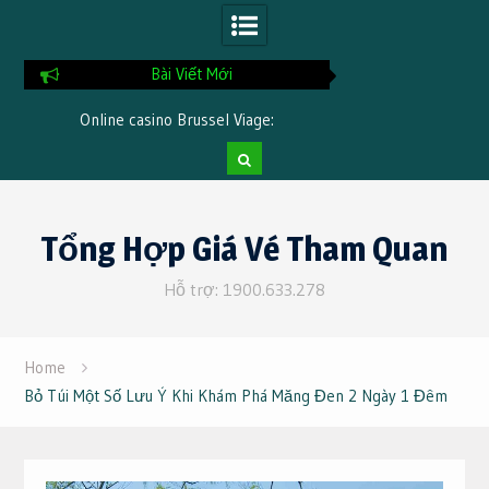
Bài Viết Mới
Online casino Brussel Viage:
Online spelen Kno
accountverificatie stap voor stap
betaalmethoden en
Skip
to
Tổng Hợp Giá Vé Tham Quan
content
Hỗ trợ: 1900.633.278
Home
Bỏ Túi Một Số Lưu Ý Khi Khám Phá Măng Đen 2 Ngày 1 Đêm