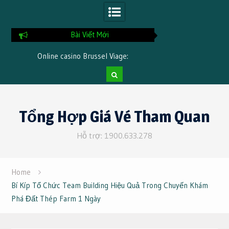
Bài Viết Mới
Online casino Brussel Viage:
Online spelen Kno
accountverificatie stap voor stap
betaalmethoden en
Skip
to
Tổng Hợp Giá Vé Tham Quan
content
Hỗ trợ: 1900.633.278
Home
Bí Kíp Tổ Chức Team Building Hiệu Quả Trong Chuyến Khám
Phá Đất Thép Farm 1 Ngày