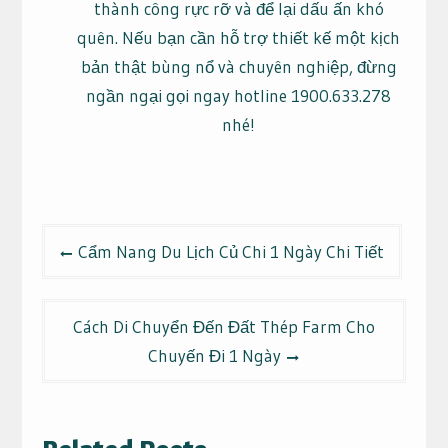
thành công rực rỡ và để lại dấu ấn khó
quên. Nếu bạn cần hỗ trợ thiết kế một kịch
bản thật bùng nổ và chuyên nghiệp, đừng
ngần ngại gọi ngay hotline 1900.633.278
nhé!
Điều
Cẩm Nang Du Lịch Củ Chi 1 Ngày Chi Tiết
hướng
bài
viết
Cách Di Chuyển Đến Đất Thép Farm Cho
Chuyến Đi 1 Ngày